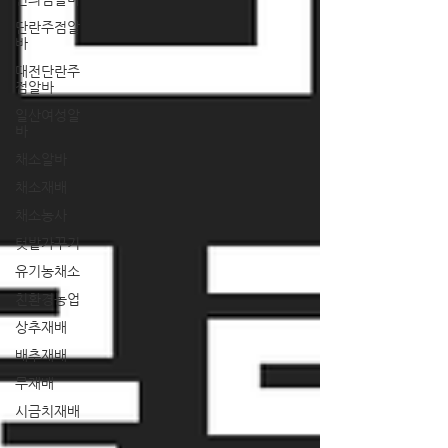
단란주점알
바
대전단란주
점알바
일산여성알
바
채소알바
채소재배
채소농사
텃밭가꾸기
유기농채소
친환경농업
상추재배
배추재배
무재배
시금치재배