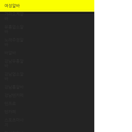
여성알바
가라오케알
바
유흥업소알
바
노래주점알
바
바알바
강남유흥알
바
강남업소알
바
강남룸알바
강남텐카페
텐프로
텐카페
스포츠마사
지