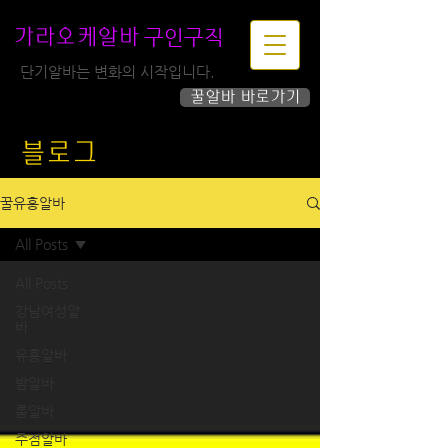
구인구직
가라오케알바
단기알바는 변화의 시작입니다.
꿀알바 바로가기
하루가 즐거워집니다!
블로그
꿀유흥알바
All Posts
All Posts
강남여성알
바
유흥알바
밤알바
룸알바
주점알바