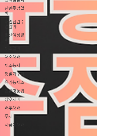
단란주점알
바
대전단란주
점알바
일산여성알
바
채소알바
채소재배
채소농사
텃밭가꾸기
유기농채소
친환경농업
상추재배
배추재배
무재배
시금치재배