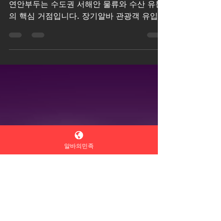
바 완전 공략 가이드
📍 인천 연안부두 장기알바 완전 공략 가이드
연안부두는 수도권 서해안 물류와 수산 유통
의 핵심 거점입니다. 장기알바 관광객 유입과
항만 물동량이 꾸준해 장기알바(3개월~1년
이상) 수요가 안정적으로 존재합니다. 장기알
바 구인구직 단기보다 오래 근무할 사람을 선
호하는 분위기라, 성실함과 근태 관리가 무엇
보다 중요합니다. 아래에서 업종별 특징, 지
원 전략, 면접 멘트 예시, 근무 팁까지 2천자
분량으로 정리합니다. 1️⃣ 업종별 장기알바 특
징 🐟 수산시장·도소매 보조 업무: 수산물 분
알바의민족
류·포장, 매장 진열, 택배 발송 준비, 손님 응
대 시간대: 새벽 4~9시 또는 오전 고정 근무
수요 높음 장점: 장기 근무 시 단골 관리·재고
관리까지 맡기며 시급 인상 가능 팁: 위생·청
결, 체력, 빠른 손놀림 어필 🚢 항만·창고 물
류 보조 업무: 화물 상하차 보조, 입출고 정