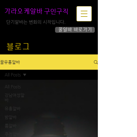
구인구직
가라오케알바
단기알바는 변화의 시작입니다.
꿀알바 바로가기
하루가 즐거워집니다!
블로그
꿀유흥알바
All Posts
All Posts
강남여성알
바
유흥알바
밤알바
룸알바
주점알바