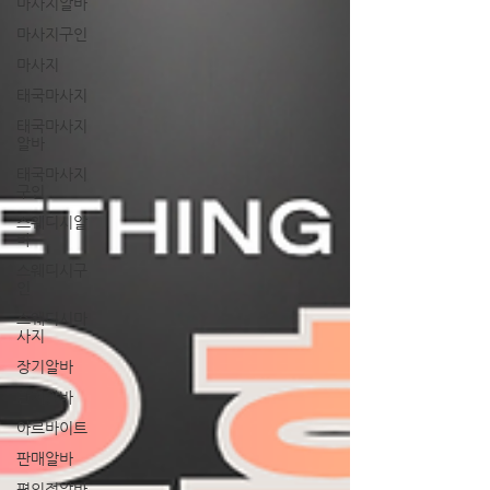
마사지알바
마사지구인
마사지
태국마사지
태국마사지
알바
태국마사지
구인
스웨디시알
바
스웨디시구
인
스웨디시마
사지
장기알바
단기알바
아르바이트
판매알바
편의점알바