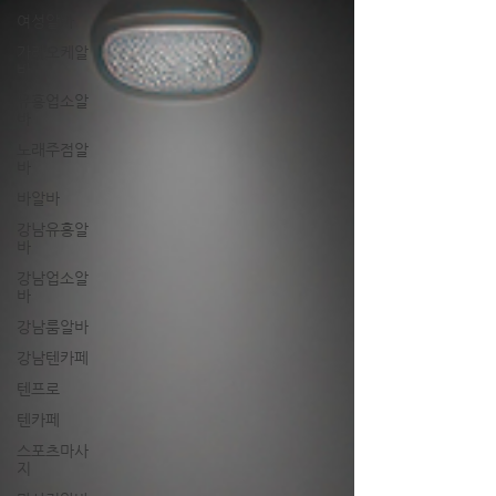
여성알바
가라오케알
바
유흥업소알
바
노래주점알
바
바알바
강남유흥알
바
강남업소알
바
강남룸알바
강남텐카페
텐프로
텐카페
스포츠마사
지