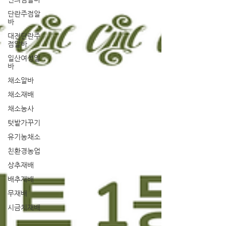
단란주점알
바
대전단란주
점알바
일산여성알
바
채소알바
채소재배
채소농사
텃밭가꾸기
유기농채소
친환경농업
상추재배
배추재배
무재배
시금치재배