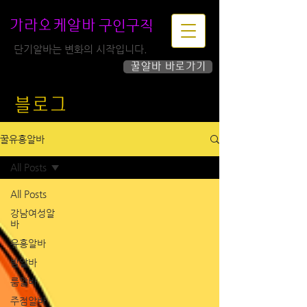
구인구직
가라오케알바
단기알바는 변화의 시작입니다.
꿀알바 바로가기
하루가 즐거워집니다!
블로그
꿀유흥알바
All Posts
All Posts
강남여성알
바
유흥알바
밤알바
룸알바
주점알바