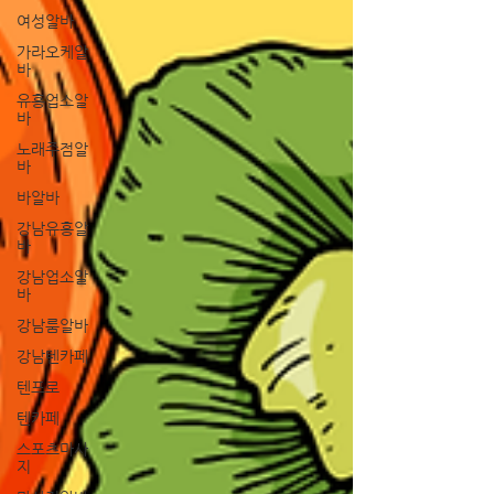
여성알바
가라오케알
바
유흥업소알
바
노래주점알
바
바알바
강남유흥알
바
강남업소알
바
강남룸알바
강남텐카페
텐프로
텐카페
스포츠마사
지