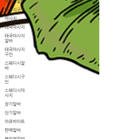
마사지알바
마사지구인
마사지
태국마사지
태국마사지
알바
태국마사지
구인
스웨디시알
바
스웨디시구
인
스웨디시마
사지
장기알바
단기알바
아르바이트
판매알바
편의점알바