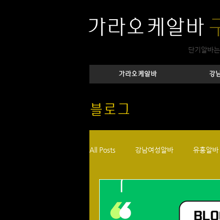
가라오케알바
단기알바는
가라오케알바
강
블로그
All Posts
강남여성알바
유흥알바
노래주점알바
바알바
강남