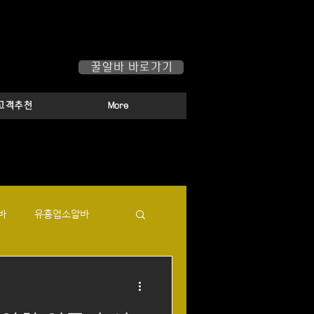
하루가 즐거워집니다!
꿀알바 바로가기
고객추천
More
바
유흥업소알바
로
텐카페