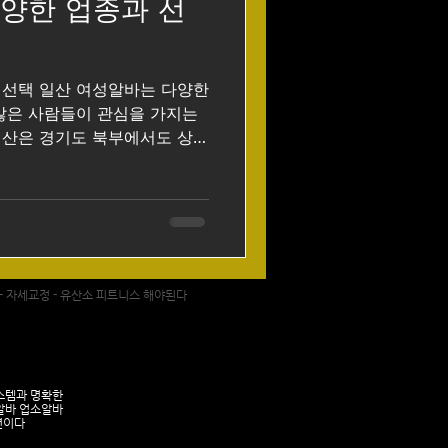
양한 업종과 선
마사지구인
 선택 일산 여성알바는 다양한
매알바
많은 사람들이 관심을 가지는
일산은 경기도 북부에서도 상권
은 지역이라 서비스업, 사무보
 행사 스태프 등 여러 종류의
 편입니다. 특히 정발산, 라
 주엽동 일대는 유동인구가 많아
 상당히 높은 지역으로 알려
 구인구직 사이트 일산여성알바
 - 자세교정 - 유산소 피트니스 해야된다
를 찾는 이유 중 하나는 근무
 단순 서빙이나 판매직뿐 아니
직원, 피부관리샵 보조, 사무
 같은 비교적 다양한 업종이
스템과 명확한
 생활 패턴에 맞춰 선택할 수
알바 업소알바
편이다
 특히 학생이나 사회초년생은