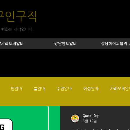
구인구직
 변화의 시작입니다.
남가라오케알바
강남쩜오알바
강남하이퍼블릭 
밤알바
룸알바
주점알바
여성알바
가라오케알
유흥알바
강남업소알바
강남룸알바
강남텐카페
텐프
Queen Jey
5월 15일