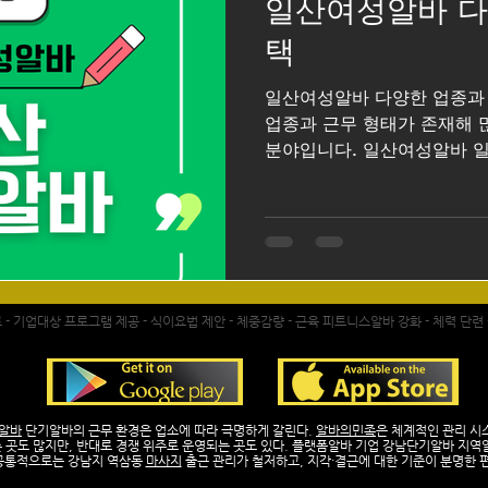
일산여성알바 다
마사지구인
마사지
태국마사지
태국마사지알바
태국
택
일산여성알바 다양한 업종과
스웨디시마사지
장기알바
단기알바
아르바이트
판
업종과 근무 형태가 존재해 
분야입니다. 일산여성알바 
이 활발하고 주거 인구가 많
조, 판매직, 카페, 뷰티업종,
아르바이트가 꾸준히 올라오는
페스타, 웨스턴돔, 백석동,
여성 아르바이트 인력 수요도
져 있습니다. 일산여성알바
- 기업대상 프로그램 제공 - 식이요법 제안 - 체중감량 - 근육 피트니스알바 강화 - 체력 단련
많은 사람들이 일산 여성알바
선택 폭이 넓기 때문입니다.
라 카페 바리스타, 의류매장 
보조, 고객상담, 학원 데스크
알바
단기알바의 근무 환경은 업소에 따라 극명하게 갈린다.
알바의민족
은 체계적인 관리 시
존재합니다. 본인의 성향이나
 곳도 많지만, 반대로 경쟁 위주로 운영되는 곳도 있다. 플랫폼알바 기업 강남단기알바 지역
공통적으로는 강남지 역삼동
마사지
출근 관리가 철저하고, 지각·결근에 대한 기준이 분명한 
있다는 점이 큰 장점입니다.