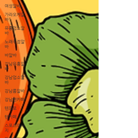
여성알바
가라오케알
바
유흥업소알
바
노래주점알
바
바알바
강남유흥알
바
강남업소알
바
강남룸알바
강남텐카페
텐프로
텐카페
스포츠마사
지