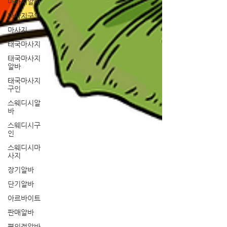
마사지알바
마사지구인
마사지
태국마사지
태국마사지
알바
태국마사지
구인
스웨디시알
바
스웨디시구
인
스웨디시마
사지
장기알바
단기알바
아르바이트
판매알바
편의점알바