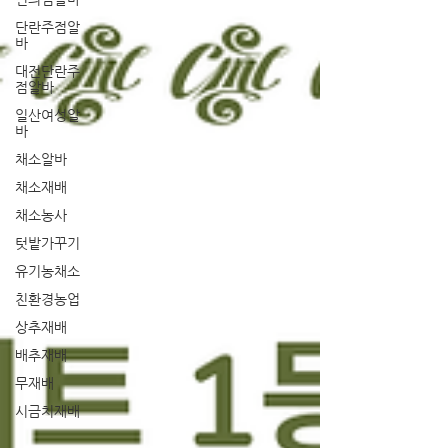
단란주점알
바
대전단란주
점알바
일산여성알
바
채소알바
채소재배
채소농사
텃밭가꾸기
유기농채소
친환경농업
상추재배
배추재배
무재배
시금치재배