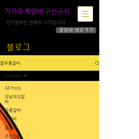
구인구직
가라오케알바
단기알바는 변화의 시작입니다.
꿀알바 바로가기
하루가 즐거워집니다!
블로그
꿀유흥알바
All Posts
All Posts
강남여성알
바
유흥알바
밤알바
룸알바
주점알바