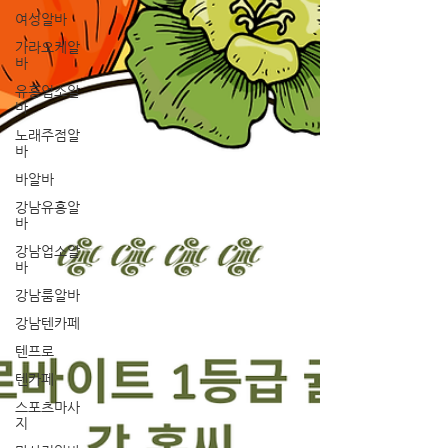
여성알바
가라오케알
바
유흥업소알
바
노래주점알
바
바알바
강남유흥알
바
강남업소알
바
강남룸알바
강남텐카페
텐프로
텐카페
스포츠마사
지