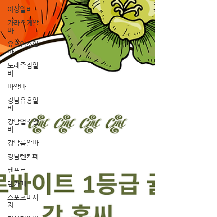
여성알바
가라오케알
바
유흥업소알
바
노래주점알
바
바알바
강남유흥알
바
강남업소알
바
강남룸알바
강남텐카페
텐프로
텐카페
스포츠마사
지