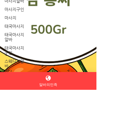
마사지알바
마사지구인
마사지
태국마사지
태국마사지
알바
태국마사지
구인
스웨디시알
바
스웨디시구
인
알바의민족
스웨디시마
사지
장기알바
단기알바
아르바이트
판매알바
편의점알바