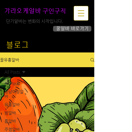
구인구직
가라오케알바
단기알바는 변화의 시작입니다.
꿀알바 바로가기
하루가 즐거워집니다!
블로그
꿀유흥알바
All Posts
All Posts
강남여성알
바
유흥알바
밤알바
룸알바
주점알바