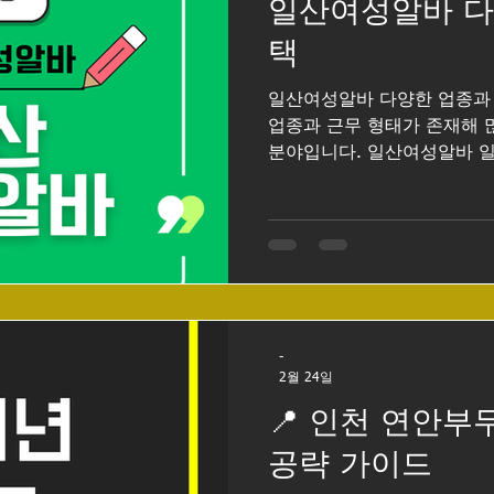
일산여성알바 다
마사지구인
마사지
태국마사지
태국마사지알바
태국
택
일산여성알바 다양한 업종과
스웨디시마사지
장기알바
단기알바
아르바이트
판
업종과 근무 형태가 존재해 
분야입니다. 일산여성알바 
이 활발하고 주거 인구가 많
조, 판매직, 카페, 뷰티업종,
아르바이트가 꾸준히 올라오는
페스타, 웨스턴돔, 백석동,
여성 아르바이트 인력 수요도
져 있습니다. 일산여성알바
많은 사람들이 일산 여성알바
-
선택 폭이 넓기 때문입니다.
2월 24일
라 카페 바리스타, 의류매장 
📍 인천 연안부
보조, 고객상담, 학원 데스크
존재합니다. 본인의 성향이나
공략 가이드
있다는 점이 큰 장점입니다.