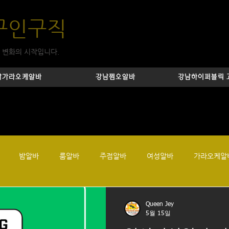
구인구직
 변화의 시작입니다.
남가라오케알바
강남쩜오알바
강남하이퍼블릭 
밤알바
룸알바
주점알바
여성알바
가라오케알
유흥알바
강남업소알바
강남룸알바
강남텐카페
텐프
Queen Jey
5월 15일