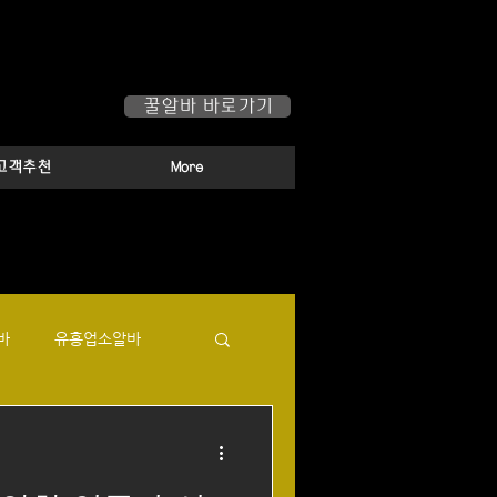
하루가 즐거워집니다!
꿀알바 바로가기
고객추천
More
바
유흥업소알바
로
텐카페