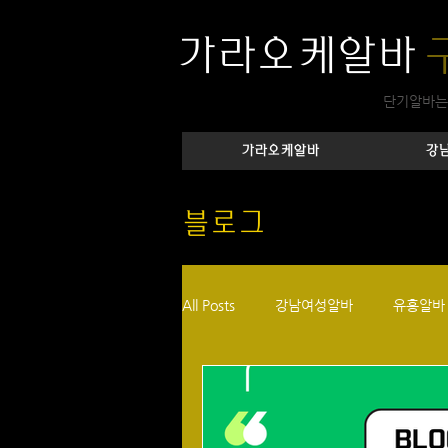
가라오케알바
단기알바는
가라오케알바
강
블로그
All Posts
강남여성알바
유흥알바
노래주점알바
바알바
강남