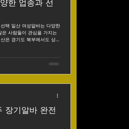
양한 업종과 선
마사지구인
 선택 일산 여성알바는 다양한
매알바
많은 사람들이 관심을 가지는
일산은 경기도 북부에서도 상권
은 지역이라 서비스업, 사무보
 행사 스태프 등 여러 종류의
 편입니다. 특히 정발산, 라
 주엽동 일대는 유동인구가 많아
 상당히 높은 지역으로 알려
 구인구직 사이트 일산여성알바
를 찾는 이유 중 하나는 근무
 단순 서빙이나 판매직뿐 아니
직원, 피부관리샵 보조, 사무
두 장기알바 완전
 같은 비교적 다양한 업종이
 생활 패턴에 맞춰 선택할 수
 특히 학생이나 사회초년생은