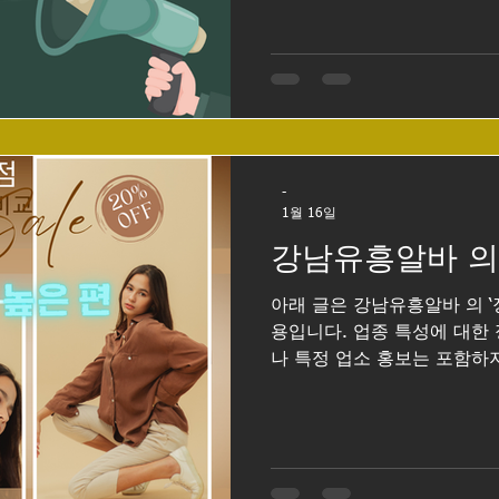
남텐카페 최고의 업종 아래
강남텐카페 외모 중요 1️⃣ 
할까? 강남 텐카페는 다른 마사지알바 또는
서도👉 첫인상(외모·분위기)
인급 미모 ❌ 필수 아님 하지
태는 요구됨 “꾸미면 예뻐지는
즉, 타고난 미모보단 관리력 +
-
모가 평범하면 아예 못 하나요
1월 16일
화려하지 않아도 아래 중 하
강남유흥알바 의
많아요. 키/비율 괜찮은 편 피
여움 / 친근한 이미지 말투, 
아래 글은 강남유흥알바 의 ‘
텐카페도 손님 취향이 다양해
용입니다. 업종 특성에 대한 
나 특정 업소 홍보는 포함하
남유흥알바 강남 유흥알바의
장 큰 상권 중 하나로, 유흥
역이다. 이로 인해 강남 유
때 여러 가지 분명한 장점 을
다”는 이미지뿐 아니라, 근무