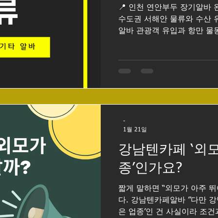
파트타임 형태를
📍 인천 연안부두 장기알바
수도권 서해안 물류와 수산 
알바 관광객 유입과 항만 물동량이 꾸준해 장기알바(3개월
~1년 이상) 수요가 안정적으로 존재합니다. 장기알바 구인
구직 단기보다 오래 근무할 
실함과 근태 관리가 무엇보다
별 특징, 지원 전략, 면접 멘
량으로 정리합니다. 1️⃣ 업
·도소매 보조 업무: 수산물 분
송 준비, 손님 응대 시간대: 새벽 4~9시 
-
무 수요 높음 장점: 장기 근
1월 21일
맡기며 시급 인상 가능 팁: 
강남텐카페 ‘외모
어필 🚢 항만·창고 물류 보조
고 정리, 팔레트 이동 시간대
종’인가요?
장근무 가능 장점: 일정 물
짧게 말하면 “외모가 아주 
다. 강남텐카페알바 ”다만 강남 텐카페는 ‘외모 비중이 높
은 업종’인 건 사실이라 조건