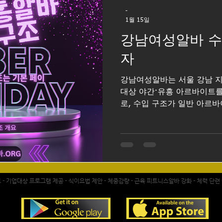
난. 텐카페 : 외모·스타일 비
-
구조. 쩜오 : 매너·대화 스킬
1월 15일
상승. 하이퍼블릭 : 고급 업장
강남여성알바 수
상한도 높음. 노래주점 : 자
자
강남여성알바는 서울 강남 
대상 야간·유흥 아르바이트
로, 수입 구조가 일반 아르바
가장 큰 특징입니다. 단순 
인센티브가 결합된 구조이기 때
정확히 이해하는 것이 매우 
여성알바의 수입 구조를 중
설명하겠습니다. 강남여성알바
여성알바 기본 수입 구조 개
- 기업대상 프로그램 제공 - 식이요법 제안 - 체중감량 - 근육 피트니스알바 강화 - 체력 단련
통 기본 TC(테이블 차지) 또는
형태로 구성됩니다. 업소 종류
퍼블릭 등)에 따라 명칭과 금