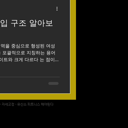
중이 큼, 기본 시급+추가 수당
 중요, 고정 손님 관리 시 수입
, 외모·매너 기준 높음, 수입
입 구조 알아보
유로운 분
지역을 중심으로 형성된 여성
를 포괄적으로 지칭하는 용어
이트와 크게 다르다 는 점이
시급 개념이 아니라 여러 수당과
문에, 강남여성알바 이를
중요합니다. 아래에서는 강남
심으로 현실적이고 구체적으로
 구인구직 수입구조 1. 강남
요 강남여성알바의 수입은 보
 - 자세교정 - 유산소 피트니스 해야된다
 시급 + 각종 수당 + 팁 의
(룸, 가라오케, 텐카페, 하이
액 차이는 있지만, 큰 틀은 비