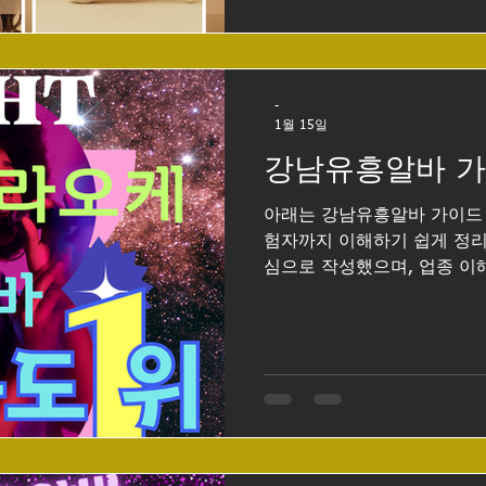
에서 긍정적인 요소가 많다. 
높은 편 강남 유흥알바의 가
는 점이다. 강남은 고객층의 
주류 가격, 서비스 비용 자체
-
시간, 같은 역할을 하더라도
1월 15일
시급 을 기대할 수 있다.특
강남유흥알바 
면 일반 서비스 알바보다 훨
아래는 강남유흥알바 가이드 를 처음 알아보는 분부터 경
험자까지 이해하기 쉽게 정리
심으로 작성했으며, 업종 이
의사항·안전 팁 위주로 구성
드 1. 강남 유흥알바란? 강
유흥 업소에서 일하는 아르
로 가라오케, 텐카페, 쩜오, 하이
으며, 주 업무는 손님 응대, 
등입니다. 업종별로 근무 강
에 사전 이해가 중요합니다. 
케 : 비교적 안정적, 테이블 