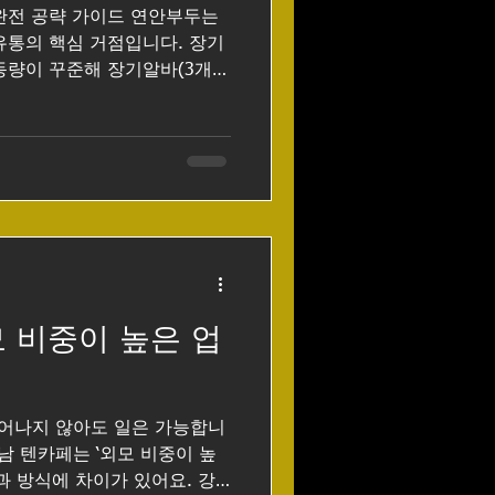
 완전 공략 가이드 연안부두는
유통의 핵심 거점입니다. 장기
사람을 선호하는 분위기라, 성
 중요합니다. 아래에서 업종
트 예시, 근무 팁까지 2천자 분
종별 장기알바 특징 🐟 수산시장
류·포장, 매장 진열, 택배 발
또는 오전 고정 근
무 시 단골 관리·재고 관리까지
위생·청결, 체력, 빠른 손놀림
 비중이 높은 업
 업무: 화물 상하차 보조, 입출
: 오전~오후 고정, 성수기 연
뛰어나지 않아도 일은 가능합니
과 방식에 차이가 있어요. 강