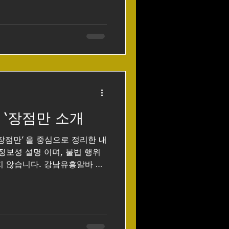
에 현실적으로 정리해드릴게요.
강남텐카페, 외모가 얼마나 중요
 유흥알바 중에
 비중이 높은 편입니다. 연예
만 평균 이상 외모 + 관리 상
 타입”이면 충분히 가능 ✔️
 이미지가 중요해요. 2️⃣ 외
? ❌ 아닙니다. 외모가 아주
나라도 있으면 채용되는 경우
 ‘장점만 소개
부·몸매 관리 잘됨 청순 / 귀
애교, 대화 센스 좋음 👉 강남
장점만’ 을 중심으로 정리한 내
서“화려한 스
정보성 설명 이며, 불법 행위
지 않습니다. 강남유흥알바 강
 장점 강남은 대한민국에서 가
업 또한 체계적으로 형성된 지
흥알바는 다른 지역과 비교했을
 가진다. 단순히 “돈을 많이 번
 환경·수입 구조·선택의 폭 등