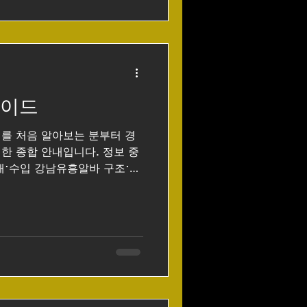
1. 수입 강남유흥알바 수준이
장 큰 장점은 수입 단가가 높다
소비력이 높아 테이블 단가,
가 높은 구조다. 그 결과 같은
 다른 지역보다 높은 일급이나
히 단기간에 집중적으로 근무하
가이드
씬 빠르게 목돈을 모을
한 종합 안내입니다. 정보 중
해·수입 강남유흥알바 구조·주
했습니다. 강남유흥알바 가이
남 유흥알바는 서울 강남 일대의
바이트를 통칭합니다. 대표적으
퍼블릭, 노래주점 등이 있
대화, 술 서빙, 분위기 메이킹
도와 수입 구조가 다르기 때문
2. 업종별 특징 한눈에 가라오
회전이 빠름. 초보 입문에 무