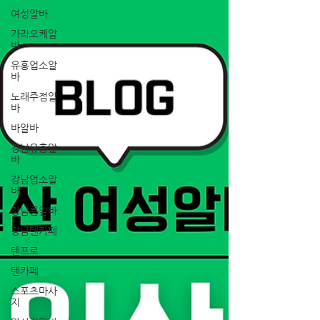
여성알바
가라오케알
바
유흥업소알
바
노래주점알
바
바알바
강남유흥알
바
강남업소알
바
강남룸알바
강남텐카페
텐프로
텐카페
스포츠마사
지