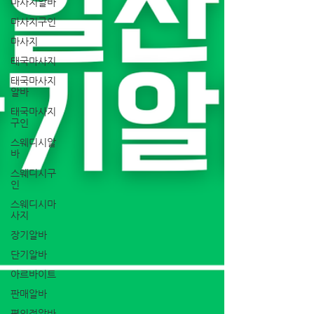
마사지알바
마사지구인
마사지
태국마사지
태국마사지
알바
태국마사지
구인
스웨디시알
바
스웨디시구
인
스웨디시마
사지
장기알바
단기알바
아르바이트
판매알바
편의점알바