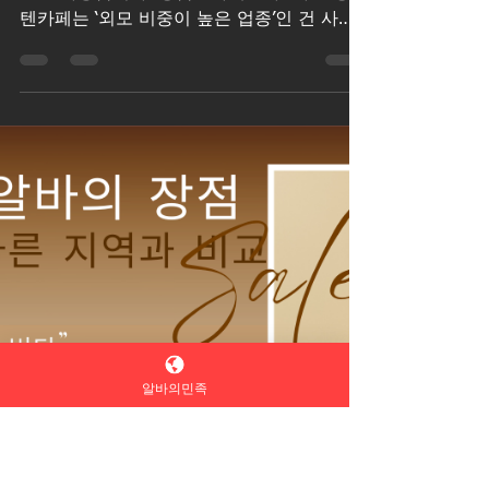
높은 업종’인가요?
짧게 말하면 “외모가 아주 뛰어나지 않아도
일은 가능합니다. 강남텐카페알바 ”다만 강남
텐카페는 ‘외모 비중이 높은 업종’인 건 사실
이라 조건과 방식에 차이가 있어요. 강남텐카
페 최고의 업종 아래에 현실적으로 정리해드
릴게요. 강남텐카페 외모 중요 1️⃣ 강남텐카
페, 외모가 얼마나 중요할까? 강남 텐카페는
다른 마사지알바 또는 유흥알바 중에서도👉
첫인상(외모·분위기) 비중이 높은 편입니다.
연예인급 미모 ❌ 필수 아님 하지만 평균 이상
외모 + 관리 상태는 요구됨 “꾸미면 예뻐지는
타입”이면 충분히 가능 ✔️ 즉, 타고난 미모보
단 관리력 + 이미지가 중요해요. 2️⃣ 외모가
알바의민족
평범하면 아예 못 하나요? ❌ 아닙니다. 외모
가 아주 화려하지 않아도 아래 중 하나라도
있으면 채용되는 경우 많아요. 키/비율 괜찮
은 편 피부·몸매 관리 잘됨 청순 / 귀여움 / 친