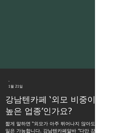
-
1월 21일
강남텐카페 ‘외모 비중이