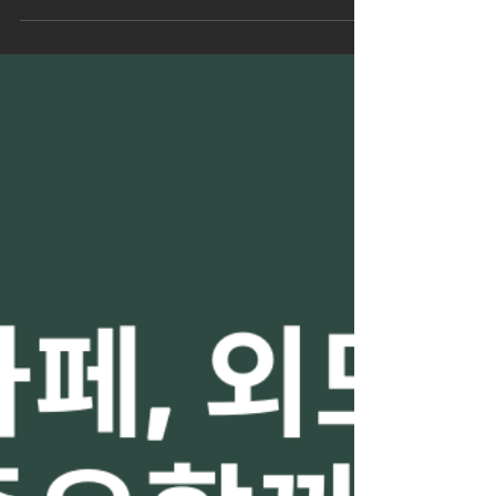
의 핵심 거점입니다. 장기알바 관광객 유입과
항만 물동량이 꾸준해 장기알바(3개월~1년
이상) 수요가 안정적으로 존재합니다. 장기알
바 구인구직 단기보다 오래 근무할 사람을 선
호하는 분위기라, 성실함과 근태 관리가 무엇
보다 중요합니다. 아래에서 업종별 특징, 지
원 전략, 면접 멘트 예시, 근무 팁까지 2천자
분량으로 정리합니다. 1️⃣ 업종별 장기알바 특
징 🐟 수산시장·도소매 보조 업무: 수산물 분
류·포장, 매장 진열, 택배 발송 준비, 손님 응
대 시간대: 새벽 4~9시 또는 오전 고정 근무
수요 높음 장점: 장기 근무 시 단골 관리·재고
관리까지 맡기며 시급 인상 가능 팁: 위생·청
결, 체력, 빠른 손놀림 어필 🚢 항만·창고 물
류 보조 업무: 화물 상하차 보조, 입출고 정
리, 팔레트 이동 시간대: 오전~오후 고정, 성
수기 연장근무 가능 장점: 일정 물