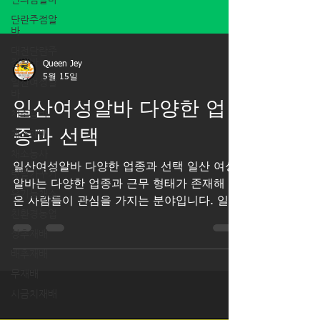
단란주점알
바
대전단란주
점알바
일산여성알
Queen Jey
바
5월 15일
채소알바
일산여성알바 다양한 업
채소재배
채소농사
종과 선택
텃밭가꾸기
일산여성알바 다양한 업종과 선택 일산 여성
유기농채소
알바는 다양한 업종과 근무 형태가 존재해 많
친환경농업
은 사람들이 관심을 가지는 분야입니다. 일산
상추재배
여성알바 일산은 경기도 북부에서도 상권이
배추재배
활발하고 주거 인구가 많은 지역이라 서비스
무재배
업, 사무보조, 판매직, 카페, 뷰티업종, 행사
스태프 등 여러 종류의 아르바이트가 꾸준히
시금치재배
올라오는 편입니다. 특히 정발산, 라페스타,