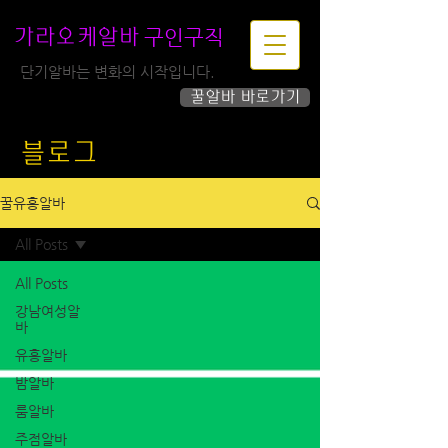
구인구직
가라오케알바
단기알바는 변화의 시작입니다.
꿀알바 바로가기
하루가 즐거워집니다!
블로그
꿀유흥알바
All Posts
All Posts
강남여성알
바
유흥알바
밤알바
룸알바
주점알바