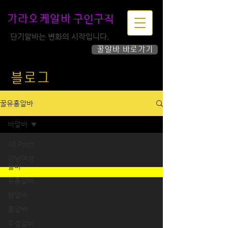
구인구직
가라오케알바
단기알바는 변화의 시작입니다.
꿀알바 바로가기
하루가 즐거워집니다!
블로그
꿀유흥알바
바알바
All Posts
강남여성
알바
유흥알바
밤알바
룸알바
주점알바