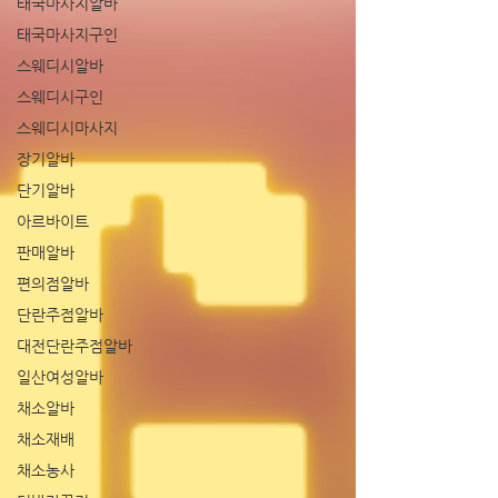
태국마사지알바
태국마사지구인
스웨디시알바
스웨디시구인
스웨디시마사지
장기알바
단기알바
아르바이트
판매알바
편의점알바
단란주점알바
대전단란주점알바
일산여성알바
채소알바
채소재배
채소농사