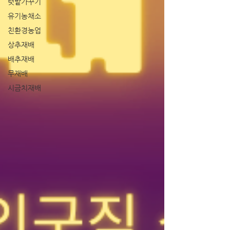
텃밭가꾸기
유기농채소
친환경농업
상추재배
배추재배
무재배
시금치재배