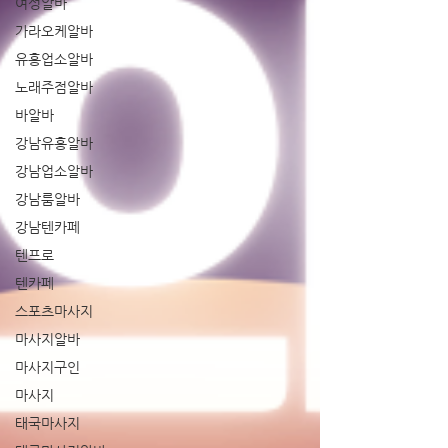
여성알바
가라오케알바
유흥업소알바
노래주점알바
바알바
강남유흥알바
강남업소알바
강남룸알바
강남텐카페
텐프로
텐카페
스포츠마사지
마사지알바
마사지구인
마사지
태국마사지