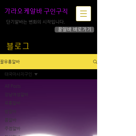
구인구직
가라오케알바
단기알바는 변화의 시작입니다.
꿀알바 바로가기
하루가 즐거워집니다!
블로그
꿀유흥알바
태국마사지구인
All Posts
강남여성알바
유흥알바
밤알바
룸알바
주점알바