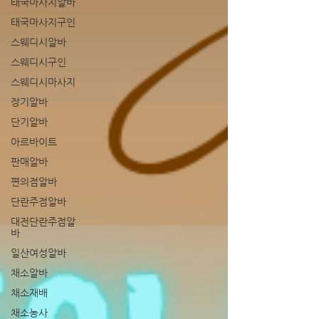
태국마사지알바
태국마사지구인
스웨디시알바
스웨디시구인
스웨디시마사지
장기알바
단기알바
아르바이트
판매알바
편의점알바
단란주점알바
대전단란주점알
바
일산여성알바
채소알바
채소재배
채소농사