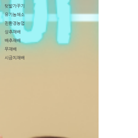
텃밭가꾸기
유기농채소
친환경농업
상추재배
배추재배
무재배
시금치재배