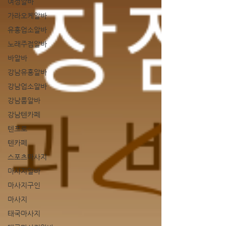
여성알바
가라오케알바
유흥업소알바
노래주점알바
바알바
강남유흥알바
강남업소알바
강남룸알바
강남텐카페
텐프로
텐카페
스포츠마사지
마사지알바
마사지구인
마사지
태국마사지