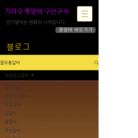
구인구직
가라오케알바
단기알바는 변화의 시작입니다.
꿀알바 바로가기
하루가 즐거워집니다!
블로그
꿀유흥알바
강남업소알바
All Posts
강남여성알바
유흥알바
밤알바
룸알바
주점알바